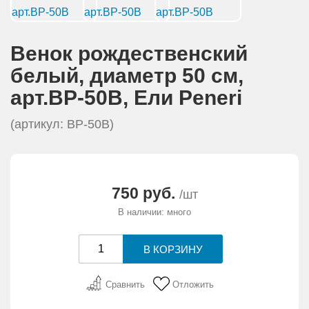
АКЦИИ И ПОДАРКИ
РЕКВИЗИТЫ
Венок рождественский
белый, диаметр 50 см,
О КОМПАНИИ
арт.ВР-50B, Eли Peneri
ПАРТНЕРАМ
(артикул: ВР-50B)
КОНТАКТЫ
750 руб.
/шт
СЕРТИФИКАТЫ
В наличии: много
ВАКАНСИИ
Сравнить
Отложить