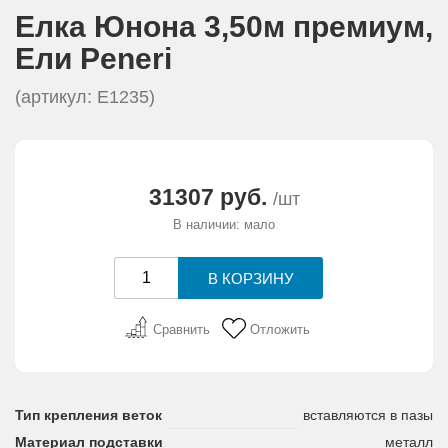
АКЦИИ И ПОДАРКИ
Елка Юнона 3,50м премиум,
Eли Peneri
РЕКВИЗИТЫ
(артикул: E1235)
О КОМПАНИИ
ПАРТНЕРАМ
31307 руб.
/шт
В наличии: мало
КОНТАКТЫ
СЕРТИФИКАТЫ
Сравнить
Отложить
ВАКАНСИИ
Тип крепления веток
вставляются в пазы
Материал подставки
металл